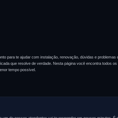
nto para te ajudar com instalação, renovação, dúvidas e problemas 
icada que resolve de verdade. Nesta página você encontra todos os c
enor tempo possível.
m de nossos atendentes vai te responder em poucos minutos. É o c