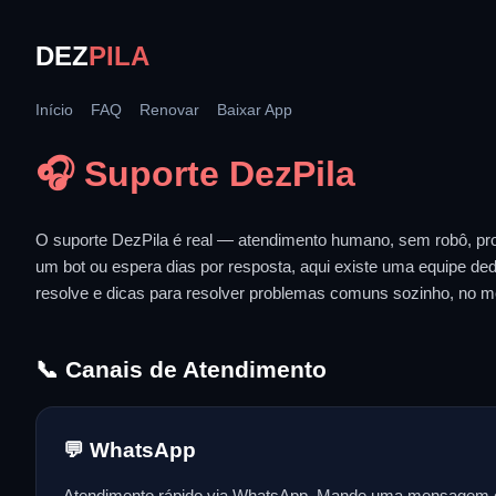
DEZ
PILA
Início
FAQ
Renovar
Baixar App
🎧 Suporte DezPila
O suporte DezPila é real — atendimento humano, sem robô, pro
um bot ou espera dias por resposta, aqui existe uma equipe ded
resolve e dicas para resolver problemas comuns sozinho, no m
📞 Canais de Atendimento
💬 WhatsApp
Atendimento rápido via WhatsApp. Mande uma mensagem e u