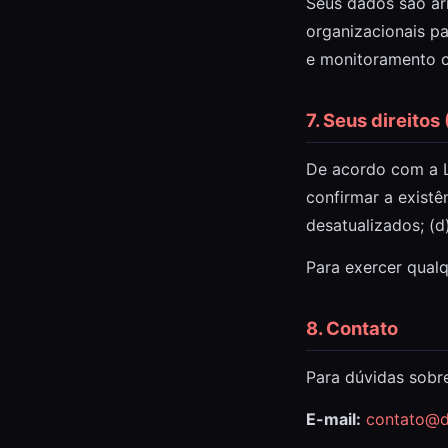
Seus dados são ar
organizacionais pa
e monitoramento c
7. Seus direitos
De acordo com a Le
confirmar a existê
desatualizados; (d
Para exercer qualq
8. Contato
Para dúvidas sobre
E-mail:
contato@d