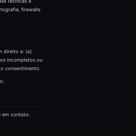
as técnicas e
ografia, firewalls
direito a: (a)
ados incompletos ou
r o consentimento.
o.
e em contato: