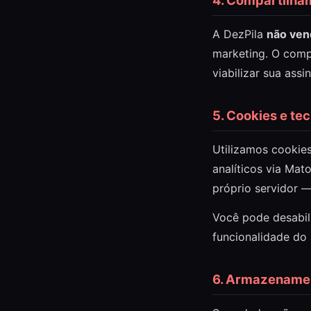
4. Compartilha
A DezPila
não ven
marketing. O comp
viabilizar sua assi
5. Cookies e te
Utilizamos cookie
analíticos via Ma
próprio servidor —
Você pode desabil
funcionalidade do 
6. Armazename