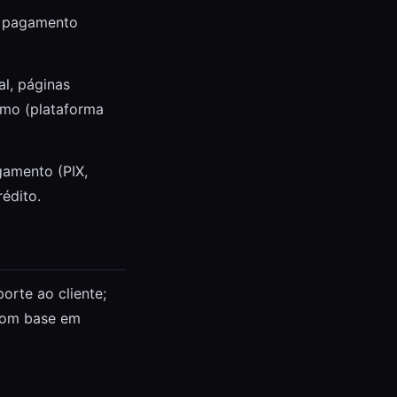
e pagamento
al, páginas
omo (plataforma
amento (PIX,
édito.
porte ao cliente;
 com base em