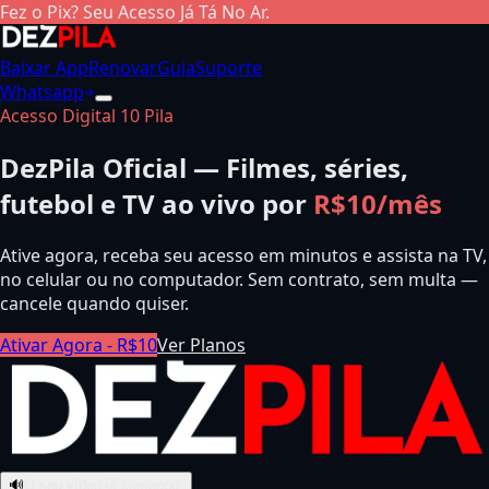
Fez o Pix? Seu Acesso Já Tá No Ar.
Baixar App
Renovar
Guia
Suporte
Whatsapp
Acesso Digital 10 Pila
DezPila Oficial — Filmes, séries,
futebol e TV ao vivo por
R$10/mês
Ative agora, receba seu acesso em minutos e assista na TV,
no celular ou no computador. Sem contrato, sem multa —
cancele quando quiser.
Ativar Agora - R$10
Ver Planos
🔊
O seu vídeo já começou.