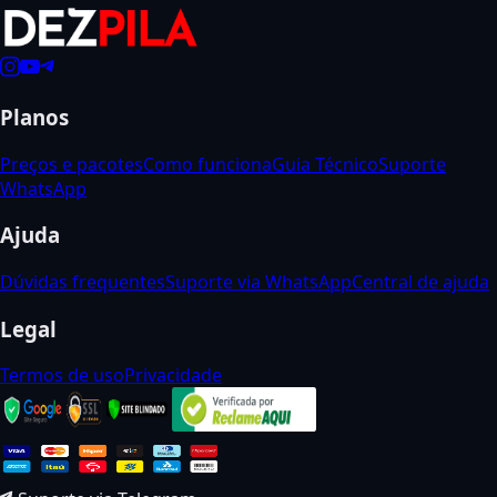
Planos
Preços e pacotes
Como funciona
Guia Técnico
Suporte
WhatsApp
Ajuda
Dúvidas frequentes
Suporte via WhatsApp
Central de ajuda
Legal
Termos de uso
Privacidade